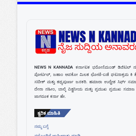
NEWS N KANNADA
ಕರ್ನಾಟಕ ಭರೋಸೆಮಂಡ್ ಡಿಜಿಟಲ್ ನ್
ಪೋರ್ಟಲ್, ಜಹಾಂ ಆಪಕೋ ಮಿಲತ ಛೋಟೆ-ಬಡೆ ಘಟನಾಕ್ರಮ ಕಿ ತ
ಸಟೀಕ್ ಮತ್ತು ತಥ್ಯಪೂರ್ಣ ಜನಕರಿ. ಹಮಾರಾ ಉದ್ದೇಶ ಸಿರ್ಫ್ ಸಮ
ದೇನಾ ನಹೀಂ, ಬಾಲ್ಕಿ ವಿಶ್ವನೀಯ ಮತ್ತು ಪ್ರಮುಖ ಪ್ರಮುಖ ಸಮಾ
ಜಾಗರೂಕ ಕರ್ನಾ ಹೇ.
ತ್ವರಿತ ಮಾಹಿತಿ
ನಮ್ಮ ಬಗ್ಗೆ
ನಮ್ಮೊಂದಿಗೆ ಜಾಹೀರಾತು ಮಾಡಿ