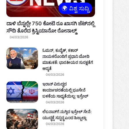
🌍 ವಿಶ್ವ ಸುದ್ದಿ
ದಾಳಿ ಬೆನ್ನಲ್ಲೇ 750 ಕೋಟಿ ರೂ ಖಾಸಗಿ ಜೆಟ್‌ನಲ್ಲಿ
ಸೌದಿ ತೊರೆದ ಕ್ರಿಸ್ಟಿಯಾನೋ ರೋನಾಲ್ಡ್
04/03/2026
ಓಮನ್, ಕುವೈತ್, ಕತಾರ್
ನಾಯಕರೊಂದಿಗೆ ಪ್ರಧಾನಿ ಮೋದಿ
ಮಾತುಕತೆ: ಭಾರತೀಯರ ಸುರಕ್ಷತೆಗೆ
ಆದ್ಯತೆ
04/03/2026
ಇರಾನ್ ವಿರುದ್ಧದ
ಕಾರ್ಯಾಚರಣೆಯಲ್ಲಿ ಭೂಸೇನೆ
ಬಳಕೆಯ ಸಾಧ್ಯತೆಯಿಲ್ಲ: ಇಸ್ರೇಲ್
04/03/2026
ಲೆಬನಾನ್‌ಗೆ ನುಗ್ಗಿದ ಇಸ್ರೇಲ್‌ ಸೇನೆ:
ಯುದ್ಧಕ್ಕೆ ಸನ್ನದ್ಧ ಎಂದ ಹಿಜ್ಬುಲ್ಲಾ
04/03/2026