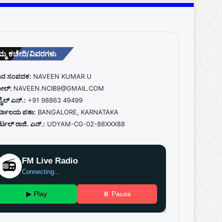
್ಮ ಕಚೇರಿ/ವಿವರಗಳು
ಧಾನ ಸಂಪದಕ:
NAVEEN KUMAR U
ೇಲ್:
NAVEEN.NCIB9@GMAIL.COM
ೈಲ್ ಎನ್.:
+91 98863 49499
್ಯಾಲಯ ಪತಾ:
BANGALORE, KARNATAKA
ಟಲ್ ರಾಜಿ. ಎನ್.:
UDYAM-CG-02-88XXX88
FM Live Radio
📻
Connecting...
▶ Play
⏸ Pause