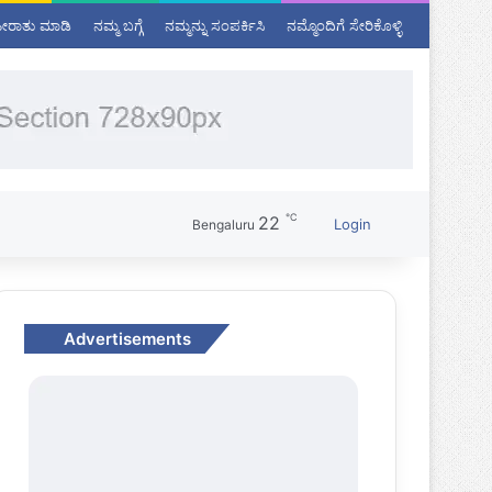
ಹೀರಾತು ಮಾಡಿ
ನಮ್ಮ ಬಗ್ಗೆ
ನಮ್ಮನ್ನು ಸಂಪರ್ಕಿಸಿ
ನಮ್ಮೊಂದಿಗೆ ಸೇರಿಕೊಳ್ಳಿ
℃
22
Sidebar
Login
Bengaluru
Advertisements