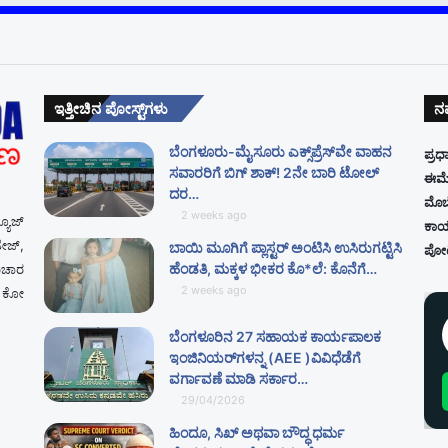
ಇತ್ತೀಚಿನ ಪೋಸ್ಟ್‌ಗಳು
ನಮ
ಬೆಂಗಳೂರು-ಮೈಸೂರು ಎಕ್ಸ್‌ಪ್ರೆಸ್‌ವೇ ವಾಹನ
ಪ್ರ
ಸವಾರರಿಗೆ ಬಿಗ್ ಶಾಕ್! 2ನೇ ಬಾರಿ ಟೋಲ್
ಈಮ
ದರ…
ಮೊಬ
2 weeks ago
ಯೂಜ್
ಕಾರ
ೇಜ್,
ಬಾಯಿ ಮೂಗಿಗೆ ಪ್ಲಾಸ್ಟರ್ ಅಂಟಿಸಿ ಉಸಿರುಗಟ್ಟಿಸಿ
ಪೋರ್
ಹೆಂಡತಿ, ಮಕ್ಕಳ ಭೀಕರ ಕೊ*ಲೆ: ಕೊನೆಗೆ…
ಾಚಾರ
2 weeks ago
ಜ ಕೋ
ಬೆಂಗಳೂರಿನ 27 ಸಹಾಯಕ ಕಾರ್ಯಪಾಲಕ
ಇಂಜಿನಿಯರ್‌ಗಳನ್ನ (AEE )ವಿವಿಧೆಡೆಗೆ
ವರ್ಗಾವಣೆ ಮಾಡಿ ಸರ್ಕಾರ…
29/04/2026
ಹಿಂದೂ, ಸಿಖ್ ಅಥವಾ ಬೌದ್ಧ ಧರ್ಮ